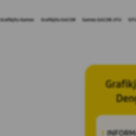
Grafikjitu Games
Grafikjitu GACOR
Games GACOR JITU
SIT
Grafikj
Deng
INFORMA